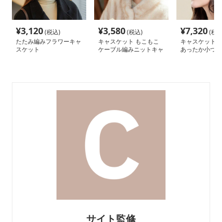
¥
3,120
¥
3,580
¥
7,320
(税込)
(税込)
(税込
たたみ編みフラワーキャ
キャスケット もこもこ
キャスケット 
スケット
ケーブル編みニットキャ
あったか小つば
スケット
ト帽
サイト監修