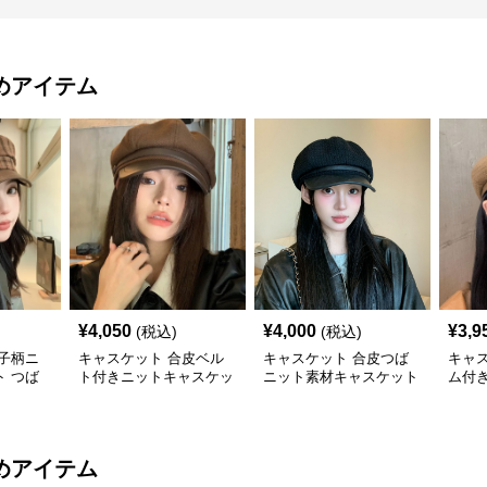
めアイテム
¥
4,050
¥
4,000
¥
3,9
(税込)
(税込)
子柄ニ
キャスケット 合皮ベル
キャスケット 合皮つば
キャ
 つば
ト付きニットキャスケッ
ニット素材キャスケット
ム付
子
ト帽子
帽
ト帽
めアイテム