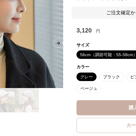
ご注文確定か
3,120
円
サイズ
Next slide
56cm（調節可能：55-58cm
カラー
グレー
ブラック
ピ
ベージュ
購
カー