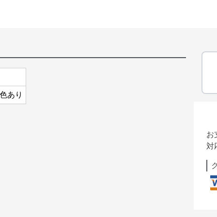
色あり
お
対