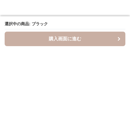
選択中の商品: ブラック
選択中の商品: ブラック
購入画面に進む
購入画面に進む
キャスケッティ
について