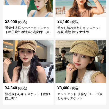
¥
3,000
¥
4,140
(税込)
(税込)
通気性抜群ペーパーキャスケッ
透かし編み麦わらキャスケット
ト帽子紫外線対策小顔効果 麦
春夏 通勤 旅行 女性用
わら
¥
4,340
¥
3,460
(税込)
(税込)
涼感麦わらキャスケット 日焼け
キャスケット 優雅なドレープ麦
防止帽子
わらキャスケット