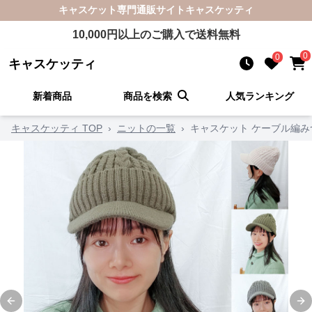
キャスケット
専門通販サイト
キャスケッティ
10,000
円以上のご購入で送料無料
0
0
キャスケッティ
新着商品
商品を検索
人気ランキング
キャスケッティ TOP
›
ニットの一覧
›
キャスケット ケーブル編
Previous slide
Ne