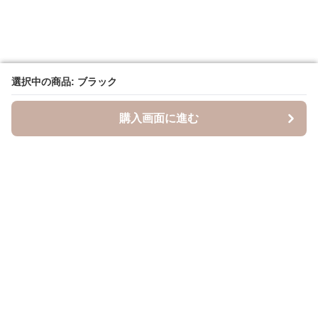
選択中の商品: ブラック
選択中の商品: ブラック
購入画面に進む
購入画面に進む
キャスケッティ
について