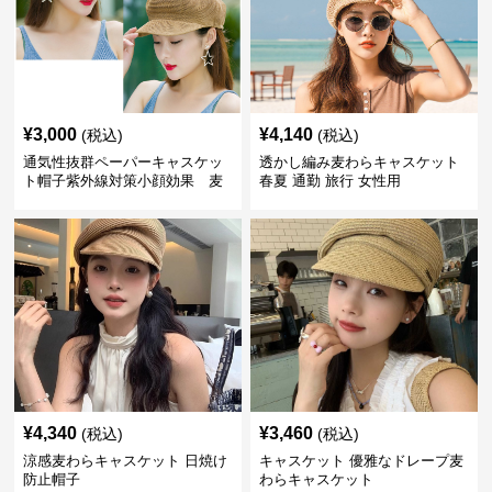
¥
3,000
¥
4,140
(税込)
(税込)
通気性抜群ペーパーキャスケッ
透かし編み麦わらキャスケット
ト帽子紫外線対策小顔効果 麦
春夏 通勤 旅行 女性用
わら
¥
4,340
¥
3,460
(税込)
(税込)
涼感麦わらキャスケット 日焼け
キャスケット 優雅なドレープ麦
防止帽子
わらキャスケット