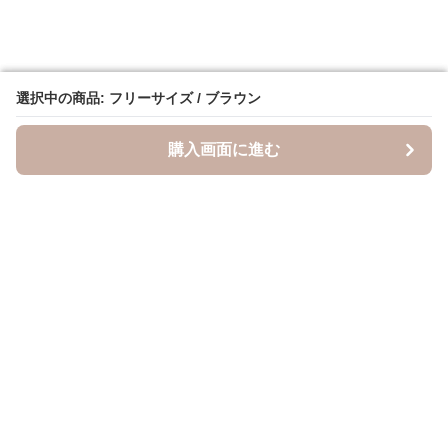
選択中の商品: フリーサイズ / ブラウン
選択中の商品: フリーサイズ / ブラウン
購入画面に進む
購入画面に進む
キャスケッティ
について