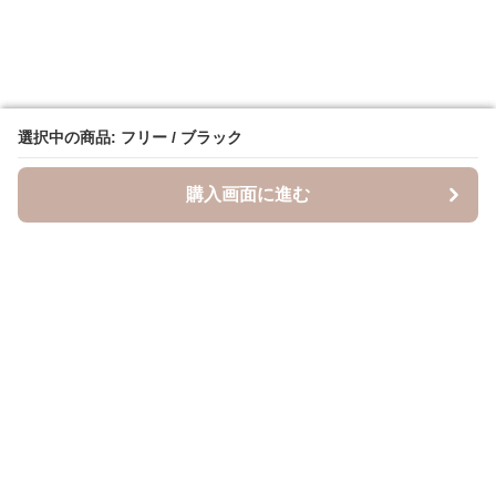
選択中の商品: フリー / ブラック
選択中の商品: フリー / ブラック
購入画面に進む
購入画面に進む
キャスケッティ
について