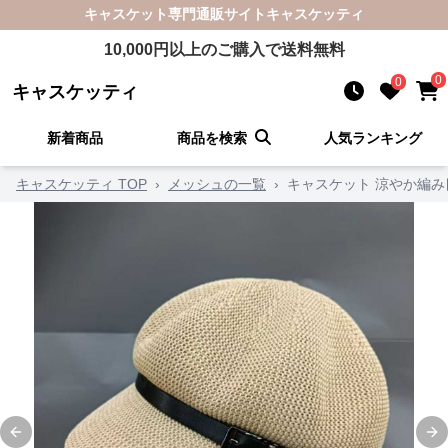
キャスケット
専門通販サイト
キャスケッティ
10,000
円以上のご購入で送料無料
0
0
キャスケッティ
新着商品
商品を検索
人気ランキング
キャスケッティ TOP
›
メッシュの一覧
›
キャスケット 涼やか編
Previous slide
Ne