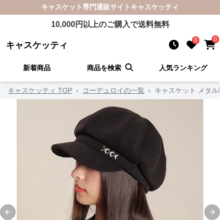
キャスケット
専門通販サイト
キャスケッティ
10,000
円以上のご購入で送料無料
0
0
キャスケッティ
新着商品
商品を検索
人気ランキング
キャスケッティ TOP
›
コーデュロイの一覧
›
キャスケット メタ
Previous slide
Ne