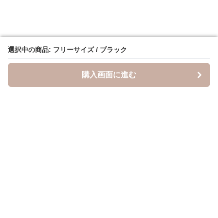
選択中の商品: フリーサイズ / ブラック
選択中の商品: フリーサイズ / ブラック
購入画面に進む
購入画面に進む
キャスケッティ
について