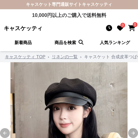
キャスケット
専門通販サイト
キャスケッティ
10,000
円以上のご購入で送料無料
0
0
キャスケッティ
新着商品
商品を検索
人気ランキング
キャスケッティ TOP
›
リネンの一覧
›
キャスケット 合成皮革つ
Previous slide
Ne