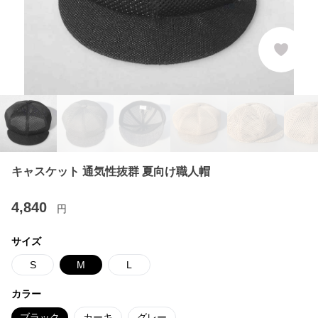
キャスケット 通気性抜群 夏向け職人帽
4,840
円
サイズ
S
M
L
カラー
ブラック
カーキ
グレー