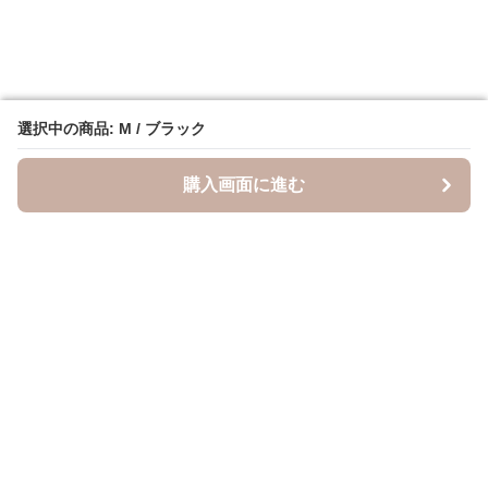
選択中の商品: M / ブラック
選択中の商品: M / ブラック
購入画面に進む
購入画面に進む
キャスケッティ
について