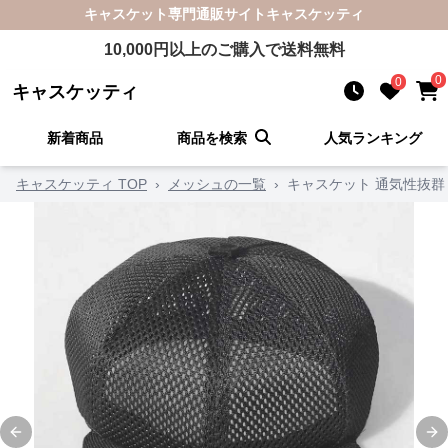
キャスケット
専門通販サイト
キャスケッティ
10,000
円以上のご購入で送料無料
0
0
キャスケッティ
新着商品
商品を検索
人気ランキング
キャスケッティ TOP
›
メッシュの一覧
›
キャスケット 通気性抜群
Previous slide
Ne