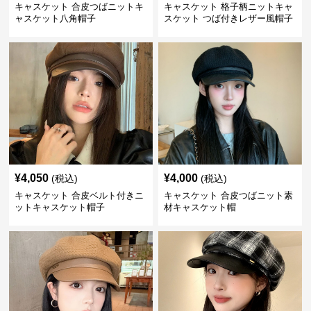
キャスケット 合皮つばニットキ
キャスケット 格子柄ニットキャ
ャスケット八角帽子
スケット つば付きレザー風帽子
¥
4,050
¥
4,000
(税込)
(税込)
キャスケット 合皮ベルト付きニ
キャスケット 合皮つばニット素
ットキャスケット帽子
材キャスケット帽