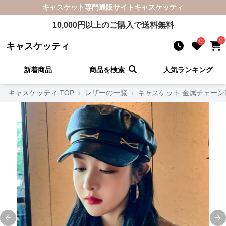
キャスケット
専門通販サイト
キャスケッティ
10,000
円以上のご購入で送料無料
0
0
キャスケッティ
新着商品
商品を検索
人気ランキング
キャスケッティ TOP
›
レザーの一覧
›
キャスケット 金属チェー
Previous slide
Ne