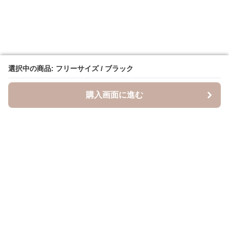
選択中の商品: フリーサイズ / ブラック
選択中の商品: フリーサイズ / ブラック
購入画面に進む
購入画面に進む
キャスケッティ
について