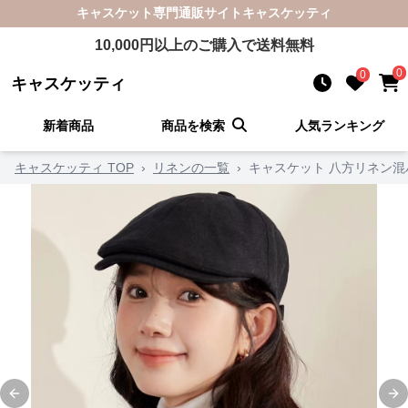
キャスケット
専門通販サイト
キャスケッティ
10,000
円以上のご購入で送料無料
0
0
キャスケッティ
新着商品
商品を検索
人気ランキング
キャスケッティ TOP
›
リネンの一覧
›
キャスケット 八方リネン
Previous slide
Ne