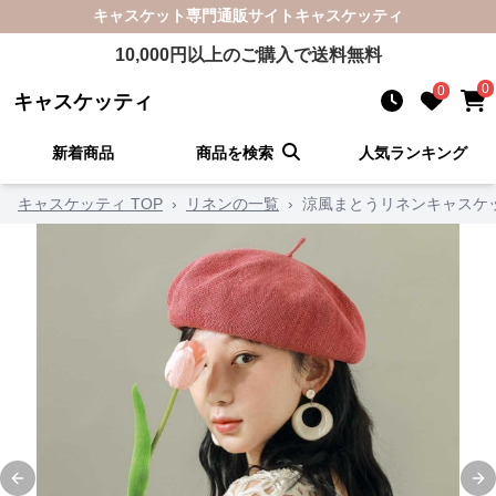
キャスケット
専門通販サイト
キャスケッティ
10,000
円以上のご購入で送料無料
0
0
キャスケッティ
新着商品
商品を検索
人気ランキング
キャスケッティ TOP
›
リネンの一覧
›
涼風まとうリネンキャスケ
Previous slide
Ne