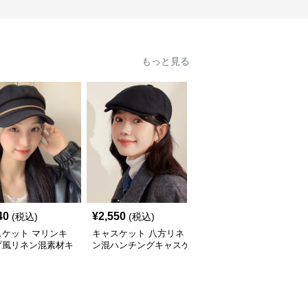
もっと見る
40
¥
2,550
¥
2,650
(税込)
(税込)
(税込)
スケット マリンキ
キャスケット 八方リネ
キャスケット 金具飾り
プ風リネン混素材キ
ン混ハンチングキャスケ
つきリネン混マリンキャ
ケット
ット
スケット