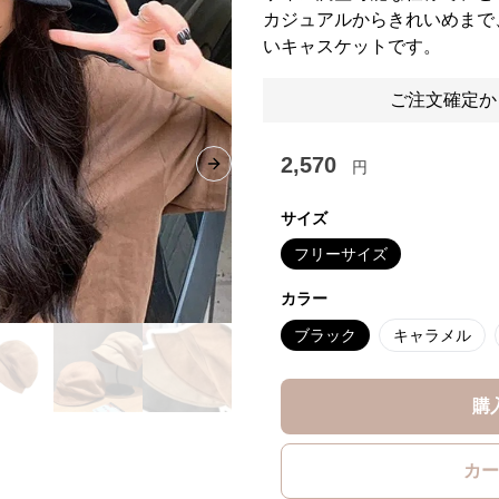
カジュアルからきれいめまで
いキャスケットです。
ご注文確定か
2,570
円
Next slide
サイズ
フリーサイズ
カラー
ブラック
キャラメル
購
カー