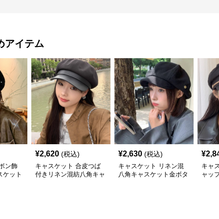
めアイテム
¥
2,620
¥
2,630
¥
2,8
(税込)
(税込)
ボン飾
キャスケット 合皮つば
キャスケット リネン混
キャ
スケット
付きリネン混紡八角キャ
八角キャスケット金ボタ
ャッ
スケット帽
ン付き
ャス