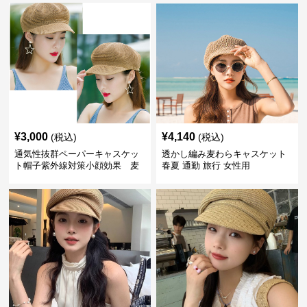
¥
3,000
¥
4,140
(税込)
(税込)
通気性抜群ペーパーキャスケッ
透かし編み麦わらキャスケット
ト帽子紫外線対策小顔効果 麦
春夏 通勤 旅行 女性用
わら