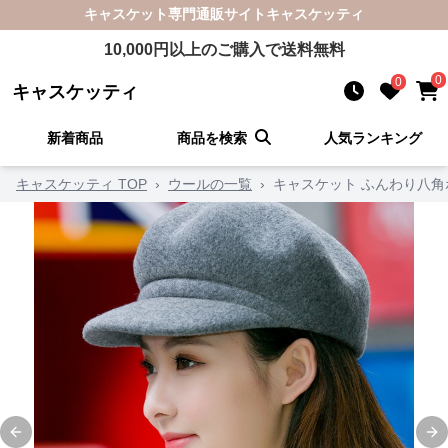
キャスケット
専門通販サイト
キャスケッティ
10,000
円以上のご購入で送料無料
0
0
キャスケッティ
新着商品
商品を検索
人気ランキング
キャスケッティ TOP
›
ウールの一覧
›
キャスケット ふんわり八
Previous slide
Ne