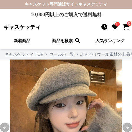
キャスケット
専門通販サイト
キャスケッティ
10,000
円以上のご購入で送料無料
0
0
キャスケッティ
新着商品
商品を検索
人気ランキング
キャスケッティ TOP
›
ウールの一覧
›
ふんわりウール素材の上品
Previous slide
Ne