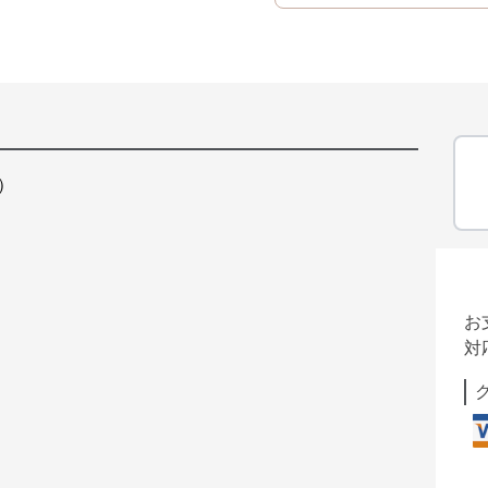
）
お
対