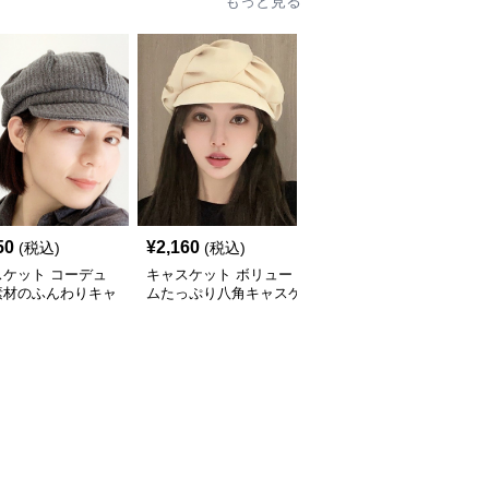
もっと見る
50
¥
2,160
¥
3,870
(税込)
(税込)
(税込)
スケット コーデュ
キャスケット ボリュー
コーデュロイ素材のクラ
素材のふんわりキャ
ムたっぷり八角キャスケ
シックハンチングキャス
ット帽
ット帽子
ケット