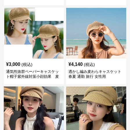
¥
3,000
¥
4,140
(税込)
(税込)
通気性抜群ペーパーキャスケッ
透かし編み麦わらキャスケット
ト帽子紫外線対策小顔効果 麦
春夏 通勤 旅行 女性用
わら