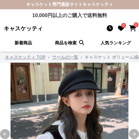
キャスケット
専門通販サイト
キャスケッティ
10,000
円以上のご購入で送料無料
0
0
キャスケッティ
新着商品
商品を検索
人気ランキング
キャスケッティ TOP
›
ウールの一覧
›
キャスケット ボリューム
Previous slide
Ne