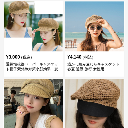
¥
3,000
¥
4,140
(税込)
(税込)
通気性抜群ペーパーキャスケッ
透かし編み麦わらキャスケット
ト帽子紫外線対策小顔効果 麦
春夏 通勤 旅行 女性用
わら