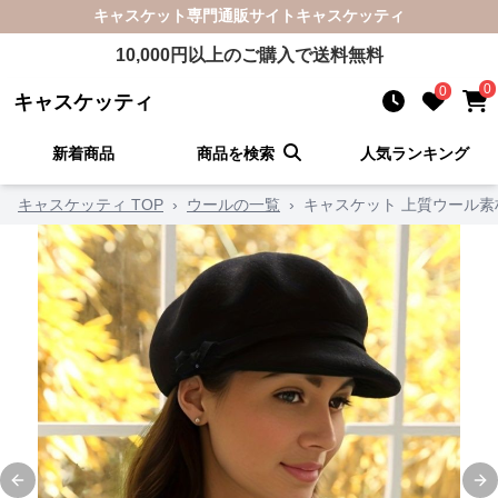
キャスケット
専門通販サイト
キャスケッティ
10,000
円以上のご購入で送料無料
0
0
キャスケッティ
新着商品
商品を検索
人気ランキング
キャスケッティ TOP
›
ウールの一覧
›
キャスケット 上質ウール
Previous slide
Ne