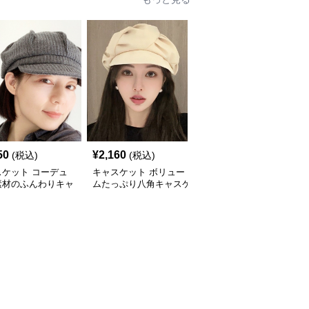
50
¥
2,160
¥
3,870
(税込)
(税込)
(税込)
スケット コーデュ
キャスケット ボリュー
コーデュロイ素材のクラ
素材のふんわりキャ
ムたっぷり八角キャスケ
シックハンチングキャス
ット帽
ット帽子
ケット