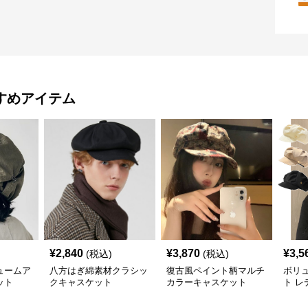
すめアイテム
¥
2,840
¥
3,870
¥
3,5
(税込)
(税込)
ュームア
八方はぎ綿素材クラシッ
復古風ペイント柄マルチ
ボリ
ット
クキャスケット
カラーキャスケット
ト レ
付き