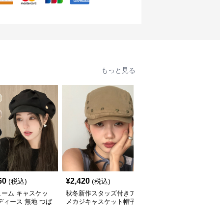
もっと見る
60
¥
2,420
¥
2,500
(税込)
(税込)
(税込)
ューム キャスケッ
秋冬新作スタッズ付きア
キャスケット 格子柄ハ
ディース 無地 つば
メカジキャスケット帽子
ンチング帽
帽子
2色展開