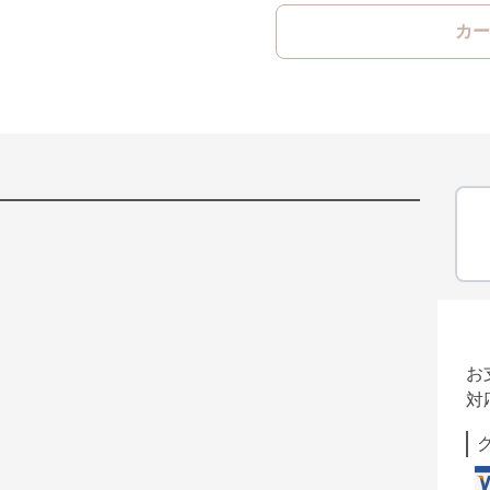
カー
お
対