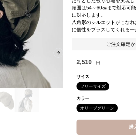
たりとした被り心地を実現し
頭囲は54～60㎝まで対応可
に対応します。
八角形のシルエットがこなれ
に個性をプラスしてくれる一
ご注文確定か
Next slide
2,510
円
サイズ
フリーサイズ
カラー
オリーブグリーン
購