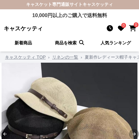
キャスケット
専門通販サイト
キャスケッティ
10,000
円以上のご購入で送料無料
0
0
キャスケッティ
新着商品
商品を検索
人気ランキング
キャスケッティ TOP
›
リネンの一覧
›
夏新作レディース帽子キャ
Previous slide
Ne