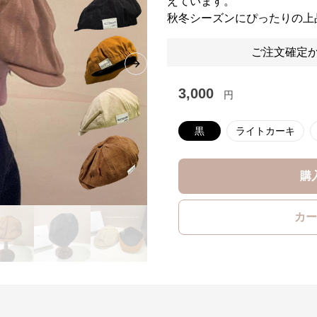
えています。
秋冬シーズンにぴったりの上
ご注文確定か
Next slide
3,000
円
黒
ライトカーキ
購
カー