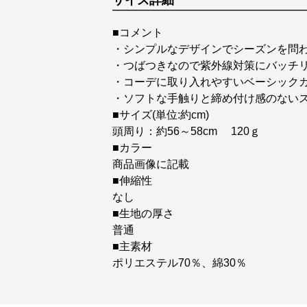
サイズ詳細
■コメント
・シンプルなデザインでシーズンを問
・つばつきなので紫外線対策にバッチ
・コーデに取り入れやすいベーシック
・ソフトな手触りと締め付け感のない
■サイズ(単位:約cm)
頭周り：約56～58cm 120ｇ
■カラー
商品画像に記載
■伸縮性
なし
■生地の厚さ
普通
■主素材
ポリエステル70％、綿30％