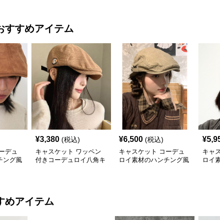
おすすめアイテム
¥
3,380
¥
6,500
¥
5,9
(税込)
(税込)
ーデュ
キャスケット ワッペン
キャスケット コーデュ
キャ
チング風
付きコーデュロイ八角キ
ロイ素材のハンチング風
ロイ
ャスケット
キャスケット帽
スケ
すめアイテム