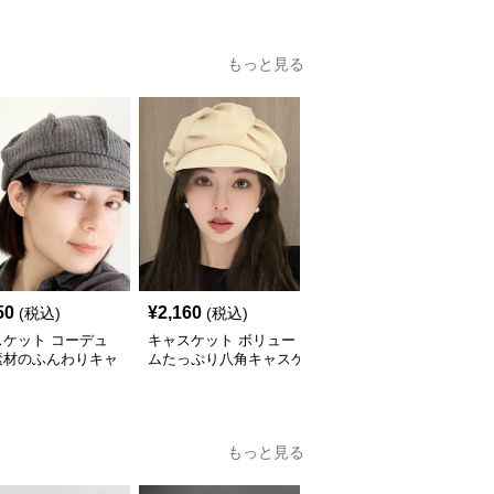
もっと見る
50
¥
2,160
¥
3,870
(税込)
(税込)
(税込)
スケット コーデュ
キャスケット ボリュー
コーデュロイ素材のクラ
素材のふんわりキャ
ムたっぷり八角キャスケ
シックハンチングキャス
ット帽
ット帽子
ケット
もっと見る