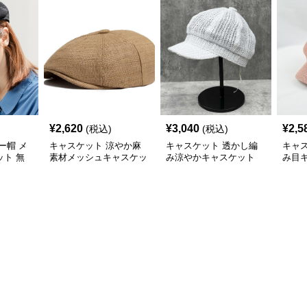
¥
2,620
¥
3,040
¥
2,5
(税込)
(税込)
ー帽 メ
キャスケット 涼やか麻
キャスケット 透かし編
キャ
ト 無
素材メッシュキャスケッ
み涼やかキャスケット
み目
春夏秋
ト