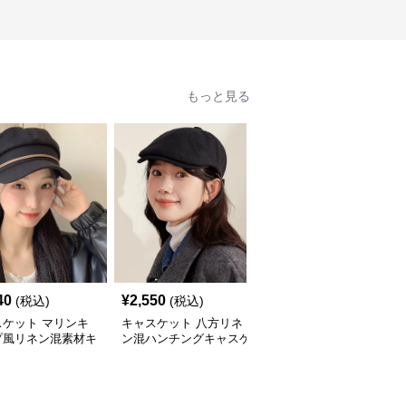
もっと見る
40
¥
2,550
¥
2,650
(税込)
(税込)
(税込)
スケット マリンキ
キャスケット 八方リネ
キャスケット 金具飾り
プ風リネン混素材キ
ン混ハンチングキャスケ
つきリネン混マリンキャ
ケット
ット
スケット