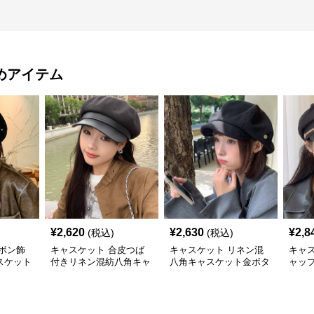
めアイテム
¥
2,620
¥
2,630
¥
2,8
(税込)
(税込)
ボン飾
キャスケット 合皮つば
キャスケット リネン混
キャ
スケット
付きリネン混紡八角キャ
八角キャスケット金ボタ
ャッ
スケット帽
ン付き
ャス