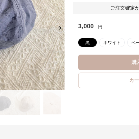
ご注文確定か
3,000
円
Next slide
黒
ホワイト
ベ
購
カー