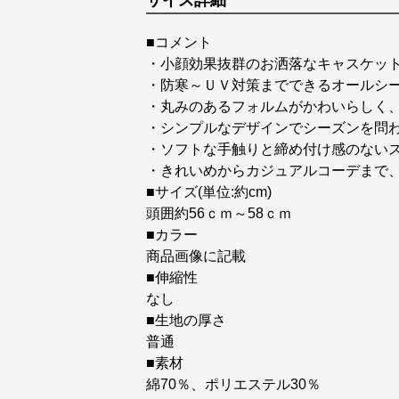
サイズ詳細
■コメント
・小顔効果抜群のお洒落なキャスケッ
・防寒～ＵＶ対策までできるオールシ
・丸みのあるフォルムがかわいらしく
・シンプルなデザインでシーズンを問
・ソフトな手触りと締め付け感のない
・きれいめからカジュアルコーデまで
■サイズ(単位:約cm)
頭囲約56ｃｍ～58ｃｍ
■カラー
商品画像に記載
■伸縮性
なし
■生地の厚さ
普通
■素材
綿70％、ポリエステル30％