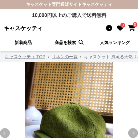
キャスケット
専門通販サイト
キャスケッティ
10,000
円以上のご購入で送料無料
0
0
キャスケッティ
新着商品
商品を検索
人気ランキング
キャスケッティ TOP
›
リネンの一覧
›
キャスケット 風薫る天然
Previous slide
Ne