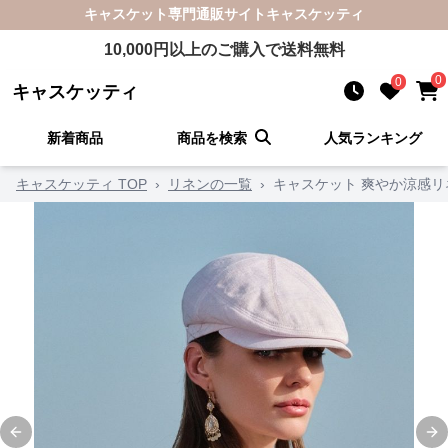
キャスケット
専門通販サイト
キャスケッティ
10,000
円以上のご購入で送料無料
0
0
キャスケッティ
新着商品
商品を検索
人気ランキング
キャスケッティ TOP
›
リネンの一覧
›
キャスケット 爽やか涼感
Previous slide
Ne