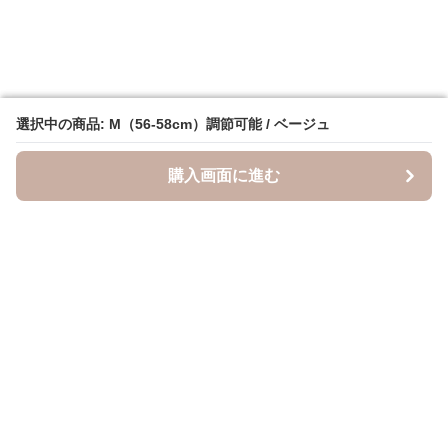
選択中の商品: M（56-58cm）調節可能 / ベージュ
選択中の商品: M（56-58cm）調節可能 / ベージュ
購入画面に進む
購入画面に進む
キャスケッティ
について