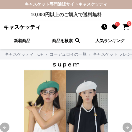
キャスケット
専門通販サイト
キャスケッティ
10,000
円以上のご購入で送料無料
0
0
キャスケッティ
新着商品
商品を検索
人気ランキング
キャスケッティ TOP
›
コーデュロイの一覧
›
キャスケット フレン
Previous slide
Ne