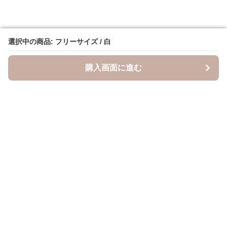
選択中の商品: フリーサイズ / 白
選択中の商品: フリーサイズ / 白
購入画面に進む
購入画面に進む
キャスケッティ
について