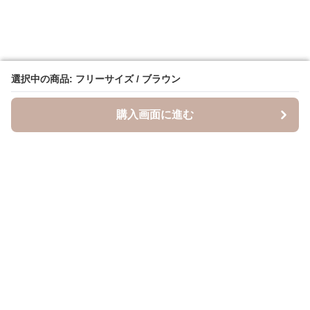
選択中の商品: フリーサイズ / ブラウン
選択中の商品: フリーサイズ / ブラウン
購入画面に進む
購入画面に進む
キャスケッティ
について