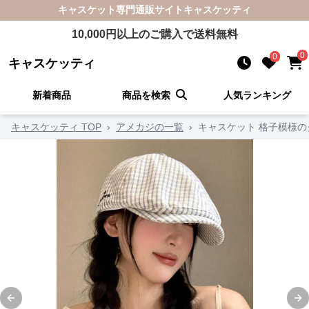
キャスケット
専門通販サイト
キャスケッティ
10,000
円以上のご購入で送料無料
0
0
キャスケッティ
新着商品
商品を検索
人気ランキング
キャスケッティ TOP
›
アメカジの一覧
›
キャスケット 格子模様
Previous slide
Ne