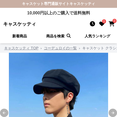
キャスケット
専門通販サイト
キャスケッティ
10,000
円以上のご購入で送料無料
0
0
キャスケッティ
新着商品
商品を検索
人気ランキング
キャスケッティ TOP
›
コーデュロイの一覧
›
キャスケット クラシ
Previous slide
Ne