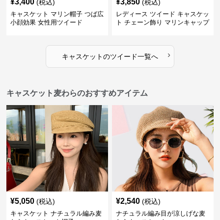
¥
3,400
¥
3,850
(税込)
(税込)
キャスケット マリン帽子 つば広
レディース ツイード キャスケッ
小顔効果 女性用ツイード
ト チェーン飾り マリンキャップ
›
キャスケット
の
ツイード
一覧へ
キャスケット麦わらのおすすめアイテム
¥
5,050
¥
2,540
(税込)
(税込)
キャスケット ナチュラル編み麦
ナチュラル編み目が涼しげな麦