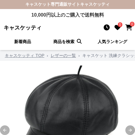
キャスケット
専門通販サイト
キャスケッティ
10,000
円以上のご購入で送料無料
0
0
キャスケッティ
新着商品
商品を検索
人気ランキング
キャスケッティ TOP
›
レザーの一覧
›
キャスケット 洗練クラシ
Previous slide
Ne