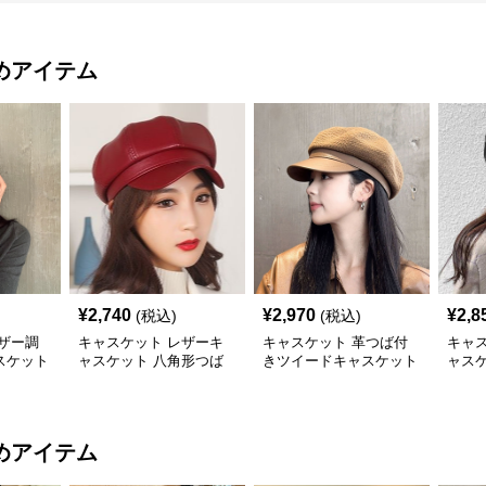
めアイテム
¥
2,740
¥
2,970
¥
2,8
(税込)
(税込)
ザー調
キャスケット レザーキ
キャスケット 革つば付
キャ
スケット
ャスケット 八角形つば
きツイードキャスケット
ャス
付き帽子
帽
子
めアイテム