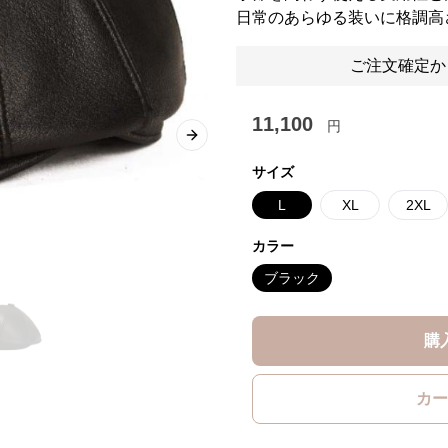
日常のあらゆる装いに格調高
ご注文確定か
11,100
円
Next slide
サイズ
L
XL
2XL
カラー
ブラック
購
カー