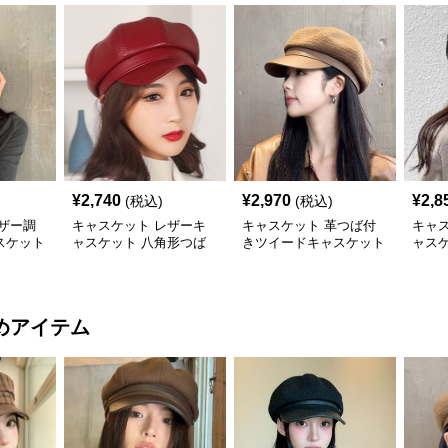
¥
2,740
¥
2,970
¥
2,8
(税込)
(税込)
ザー調
キャスケット レザーキ
キャスケット 革つば付
キャ
スケット
ャスケット 八角形つば
きツイードキャスケット
ャス
付き帽子
帽
子
めアイテム