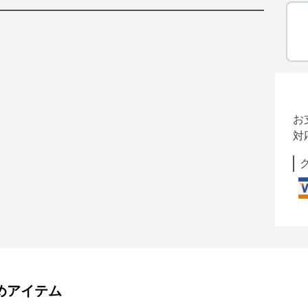
お
対
めアイテム