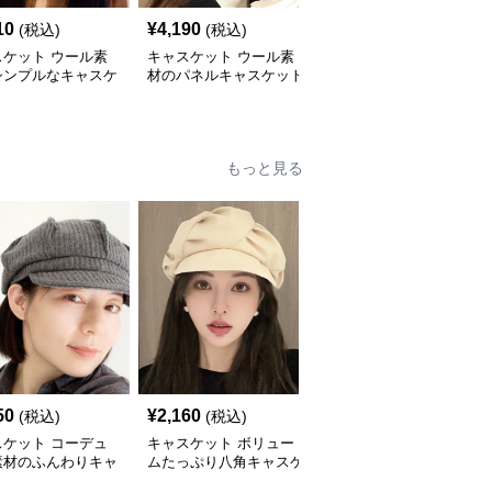
10
¥
4,190
¥
3,260
(税込)
(税込)
(税込)
スケット ウール素
キャスケット ウール素
キャスケット ウール素
シンプルなキャスケ
材のパネルキャスケット
材バックル付きキャスケ
帽子
帽子
ット帽
もっと見る
50
¥
2,160
¥
3,870
(税込)
(税込)
(税込)
スケット コーデュ
キャスケット ボリュー
コーデュロイ素材のクラ
素材のふんわりキャ
ムたっぷり八角キャスケ
シックハンチングキャス
ット帽
ット帽子
ケット