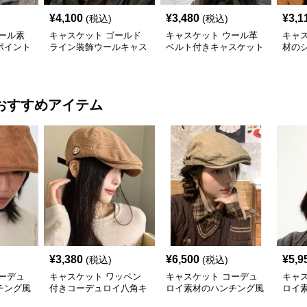
¥
4,100
¥
3,480
¥
3,1
(税込)
(税込)
ール素
キャスケット ゴールド
キャスケット ウール革
キャ
ポイント
ライン装飾ウールキャス
ベルト付きキャスケット
材の
ケット帽
帽子
ット
おすすめアイテム
¥
3,380
¥
6,500
¥
5,9
(税込)
(税込)
ーデュ
キャスケット ワッペン
キャスケット コーデュ
キャ
チング風
付きコーデュロイ八角キ
ロイ素材のハンチング風
ロイ
ャスケット
キャスケット帽
スケ