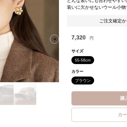
どんな装いにも合わせやすい
装いに欠かせないウール小物
ご注文確定か
7,320
円
Next slide
サイズ
55-58cm
カラー
ブラウン
購
カー