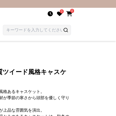
0
0
質ツイード風格キャスケ
風格あるキャスケット。
材が季節の寒さから頭部を優しく守り
が上品な雰囲気を演出。