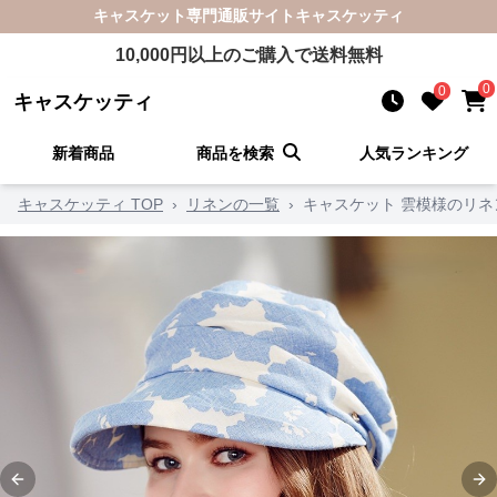
キャスケット
専門通販サイト
キャスケッティ
10,000
円以上のご購入で送料無料
0
0
キャスケッティ
新着商品
商品を検索
人気ランキング
キャスケッティ TOP
›
リネンの一覧
›
キャスケット 雲模様のリ
Previous slide
Ne