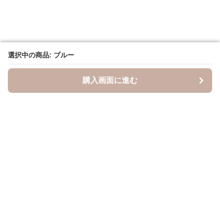
選択中の商品: ブルー
選択中の商品: ブルー
購入画面に進む
購入画面に進む
キャスケッティ
について