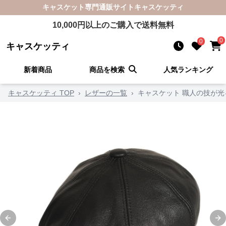
キャスケット
専門通販サイト
キャスケッティ
10,000
円以上のご購入で送料無料
0
0
キャスケッティ
新着商品
商品を検索
人気ランキング
キャスケッティ TOP
›
レザーの一覧
›
キャスケット 職人の技が
Previous slide
Ne