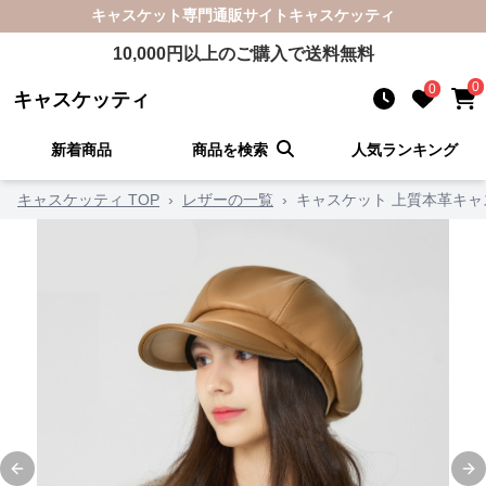
キャスケット
専門通販サイト
キャスケッティ
10,000
円以上のご購入で送料無料
0
0
キャスケッティ
新着商品
商品を検索
人気ランキング
キャスケッティ TOP
›
レザーの一覧
›
キャスケット 上質本革キャ
Previous slide
Ne