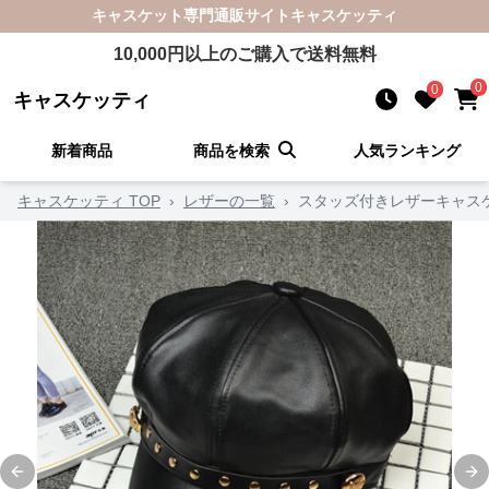
キャスケット
専門通販サイト
キャスケッティ
10,000
円以上のご購入で送料無料
0
0
キャスケッティ
新着商品
商品を検索
人気ランキング
キャスケッティ TOP
›
レザーの一覧
›
スタッズ付きレザーキャス
Previous slide
Ne