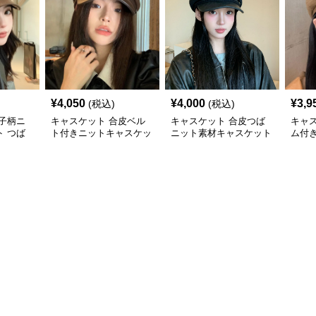
¥
4,050
¥
4,000
¥
3,9
(税込)
(税込)
子柄ニ
キャスケット 合皮ベル
キャスケット 合皮つば
キャ
 つば
ト付きニットキャスケッ
ニット素材キャスケット
ム付
子
ト帽子
帽
ト帽