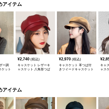
めアイテム
¥
2,740
¥
2,970
¥
2,8
(税込)
(税込)
ザー調
キャスケット レザーキ
キャスケット 革つば付
キャ
スケット
ャスケット 八角形つば
きツイードキャスケット
ャス
付き帽子
帽
子
めアイテム