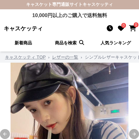
キャスケット
専門通販サイト
キャスケッティ
10,000
円以上のご購入で送料無料
0
0
キャスケッティ
新着商品
商品を検索
人気ランキング
キャスケッティ TOP
›
レザーの一覧
›
シンプルレザーキャスケッ
Previous slide
Ne