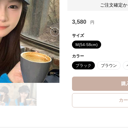
ご注文確定か
3,580
円
Next slide
サイズ
M(54-58cm)
カラー
ブラック
ブラウン
購
カー