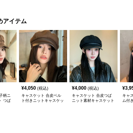
付き帽子
帽
子
めアイテム
¥
4,050
¥
4,000
¥
3,9
(税込)
(税込)
子柄ニ
キャスケット 合皮ベル
キャスケット 合皮つば
キャ
 つば
ト付きニットキャスケッ
ニット素材キャスケット
ム付
子
ト帽子
帽
ト帽