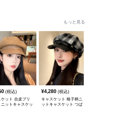
ト帽
ト八角帽
もっと見る
50
¥
4,280
¥
3,880
(税込)
(税込)
(税込)
スケット 合皮ブリ
キャスケット 格子柄ニ
キャスケット ゴールド
きニットキャスケッ
ットキャスケット つば
ボタン付きニットキャス
付き八角帽
ケット帽