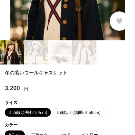
冬の装いウールキャスケット
3,200
円
サイズ
3-8歳(頭囲48-54cm)
8歳以上(頭囲54-58cm)
カラー
ピンク
ブラック
レッド
イエロー