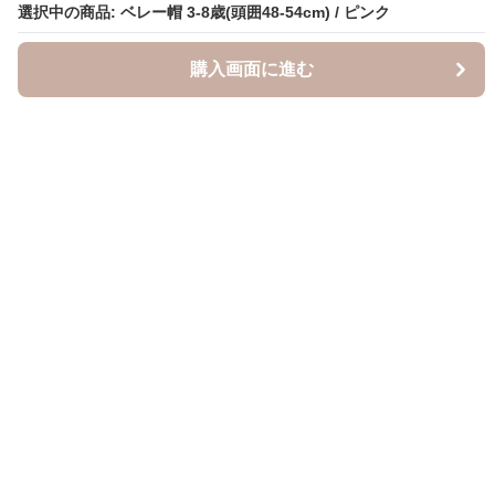
選択中の商品: ベレー帽 3-8歳(頭囲48-54cm) / ピンク
選択中の商品: ベレー帽 3-8歳(頭囲48-54cm) / ピンク
購入画面に進む
購入画面に進む
キャスケッティ
について
会社概要
利用規約
プライバシー
特定商取引法に基づく表記
個人・法人のお客様のお問い合わせ
カテゴリーから探す