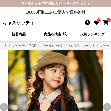
キャスケット
専門通販サイト
キャスケッティ
10,000
円以上のご購入で送料無料
0
0
キャスケッティ
新着商品
商品を検索
人気ランキング
キャスケッティ TOP
›
ウールの一覧
›
冬の装いウールキャスケッ
Previous slide
Ne