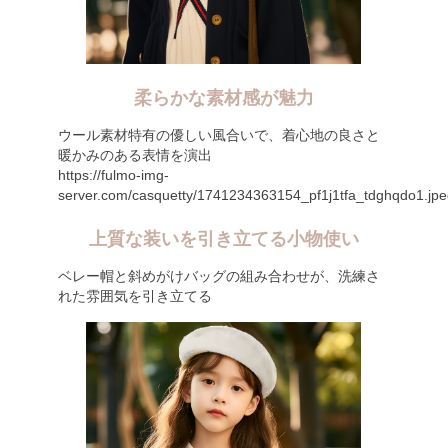
柔らかな素材感が魅力
ウール素材特有の優しい風合いで、着心地の良さと
暖かみのある表情を演出
https://fulmo-img-
server.com/casquetty/1741234363154_pf1j1tfa_tdghqdo1.jpe
上質な装いを引き立てる小物使い
ベレー帽と斜めがけバッグの組み合わせが、洗練さ
れた雰囲気を引き立てる