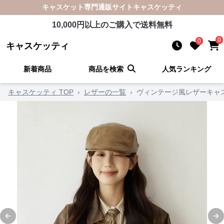
キャスケット
専門通販サイト
キャスケッティ
10,000
円以上のご購入で送料無料
0
0
キャスケッティ
新着商品
商品を検索
人気ランキング
キャスケッティ TOP
›
レザーの一覧
›
ヴィンテージ風レザーキャ
Previous slide
Ne