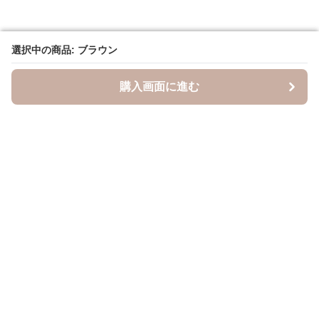
選択中の商品: ブラウン
選択中の商品: ブラウン
購入画面に進む
購入画面に進む
キャスケッティ
について
会社概要