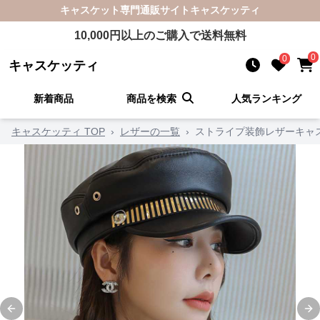
キャスケット
専門通販サイト
キャスケッティ
10,000
円以上のご購入で送料無料
0
0
キャスケッティ
新着商品
商品を検索
人気ランキング
キャスケッティ TOP
›
レザーの一覧
›
ストライプ装飾レザーキャ
Previous slide
Ne