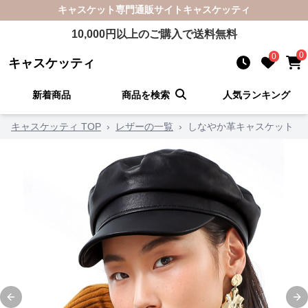
キャスケット
専門通販サイト
キャスケッティ
10,000
円以上のご購入で送料無料
0
0
キャスケッティ
新着商品
商品を検索
人気ランキング
キャスケッティ TOP
›
レザーの一覧
›
しなやか革キャスケット
Previous slide
Ne