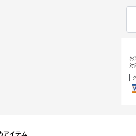
お
対
めアイテム