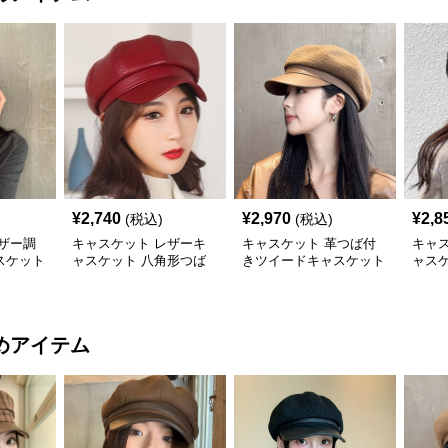
¥
2,740
¥
2,970
¥
2,8
(税込)
(税込)
ザー調
キャスケット レザーキ
キャスケット 革つば付
キャ
スケット
ャスケット 八角形つば
きツイードキャスケット
ャス
付き帽子
帽
子
めアイテム