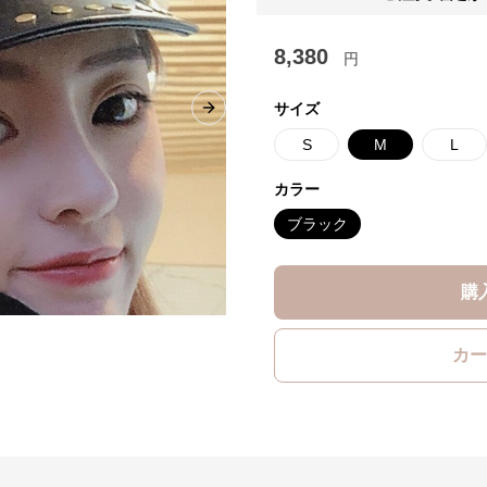
8,380
円
サイズ
Next slide
S
M
L
カラー
ブラック
購
カー