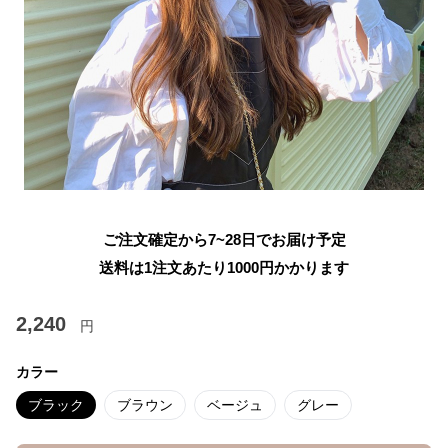
ご注文確定から7~28日でお届け予定
送料は1注文あたり
1000
円かかります
2,240
円
カラー
ブラック
ブラウン
ベージュ
グレー