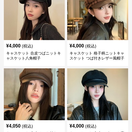
¥
4,000
¥
4,000
(税込)
(税込)
キャスケット 合皮つばニットキ
キャスケット 格子柄ニットキャ
ャスケット八角帽子
スケット つば付きレザー風帽子
¥
4,050
¥
4,000
(税込)
(税込)