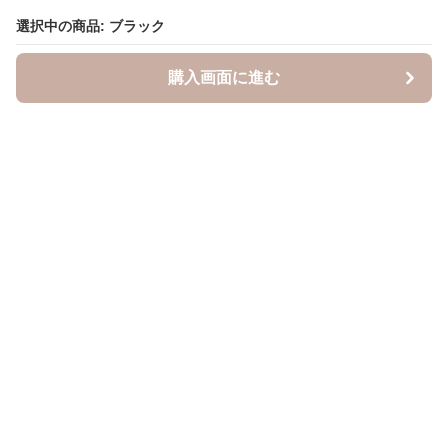
選択中の商品: ブラック
選択中の商品: ブラック
購入画面に進む
購入画面に進む
キャスケッティ
について
会社概要
利用規約