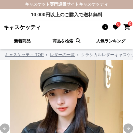
キャスケット
専門通販サイト
キャスケッティ
10,000
円以上のご購入で送料無料
0
0
キャスケッティ
新着商品
商品を検索
人気ランキング
キャスケッティ TOP
›
レザーの一覧
›
クラシカルレザーキャスケ
Previous slide
Ne