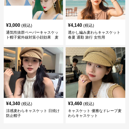
¥
3,000
¥
4,140
(税込)
(税込)
通気性抜群ペーパーキャスケッ
透かし編み麦わらキャスケット
ト帽子紫外線対策小顔効果 麦
春夏 通勤 旅行 女性用
わら
¥
4,340
¥
3,460
(税込)
(税込)
涼感麦わらキャスケット 日焼け
キャスケット 優雅なドレープ麦
防止帽子
わらキャスケット