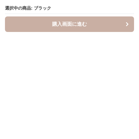
選択中の商品: ブラック
選択中の商品: ブラック
購入画面に進む
購入画面に進む
キャスケッティ
について
会社概要
利用規約