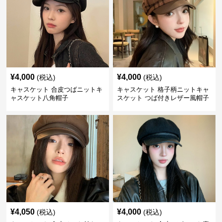
¥
4,000
¥
4,000
(税込)
(税込)
キャスケット 合皮つばニットキ
キャスケット 格子柄ニットキャ
ャスケット八角帽子
スケット つば付きレザー風帽子
¥
4,050
¥
4,000
(税込)
(税込)