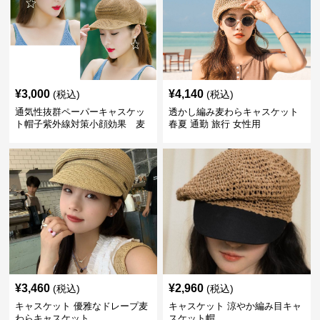
¥
3,000
¥
4,140
(税込)
(税込)
通気性抜群ペーパーキャスケッ
透かし編み麦わらキャスケット
ト帽子紫外線対策小顔効果 麦
春夏 通勤 旅行 女性用
わら
¥
3,460
¥
2,960
(税込)
(税込)
キャスケット 優雅なドレープ麦
キャスケット 涼やか編み目キャ
わらキャスケット
スケット帽