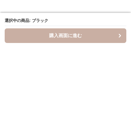
選択中の商品: ブラック
選択中の商品: ブラック
購入画面に進む
購入画面に進む
キャスケッティ
について
会社概要