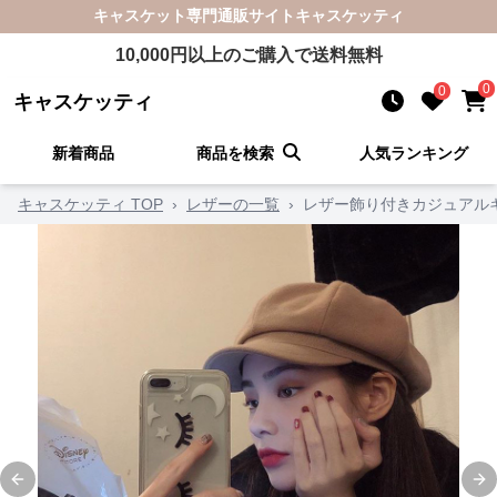
キャスケット
専門通販サイト
キャスケッティ
10,000
円以上のご購入で送料無料
0
0
キャスケッティ
新着商品
商品を検索
人気ランキング
キャスケッティ TOP
›
レザーの一覧
›
レザー飾り付きカジュアル
Previous slide
Ne