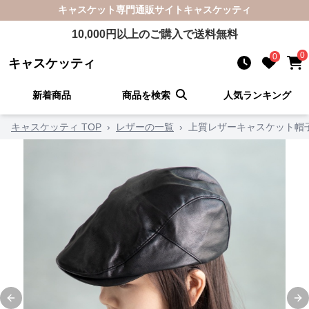
キャスケット
専門通販サイト
キャスケッティ
10,000
円以上のご購入で送料無料
0
0
キャスケッティ
新着商品
商品を検索
人気ランキング
キャスケッティ TOP
›
レザーの一覧
›
上質レザーキャスケット帽
Previous slide
Ne